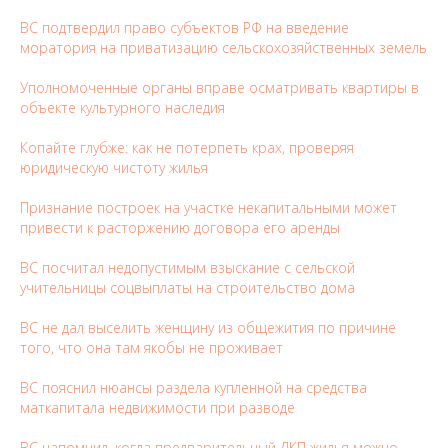
ВС подтвердил право субъектов РФ на введение
моратория на приватизацию сельскохозяйственных земель
Уполномоченные органы вправе осматривать квартиры в
объекте культурного наследия
Копайте глубже: как не потерпеть крах, проверяя
юридическую чистоту жилья
Признание построек на участке некапитальными может
привести к расторжению договора его аренды
ВС посчитал недопустимым взыскание с сельской
учительницы соцвыплаты на строительство дома
ВС не дал выселить женщину из общежития по причине
того, что она там якобы не проживает
ВС пояснил нюансы раздела купленной на средства
маткапитала недвижимости при разводе
ВС напомнил, когда предварительный ДКП жилья можно