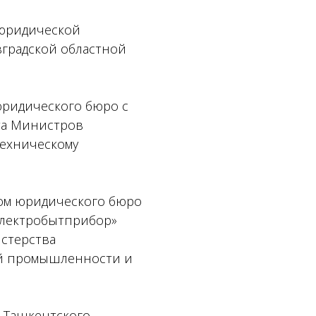
 юридической
вградской областной
юридического бюро с
та Министров
техническому
ком юридического бюро
электробытприбор»
стерства
й промышленности и
м Ташкентского