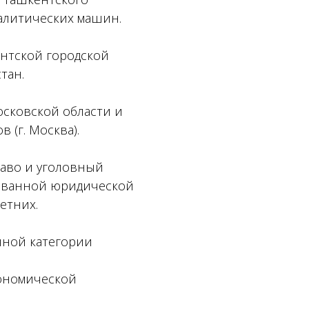
алитических машин.
ентской городской
тан.
осковской области и
 (г. Москва).
раво и уголовный
рованной юридической
етних.
чной категории
кономической