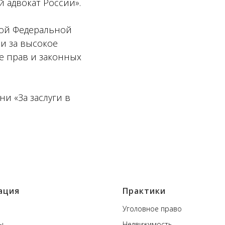
й адвокат России».
той Федеральной
и за высокое
е прав и законных
ни «За заслуги в
ация
Практики
Уголовное право
ы
Недвижимость