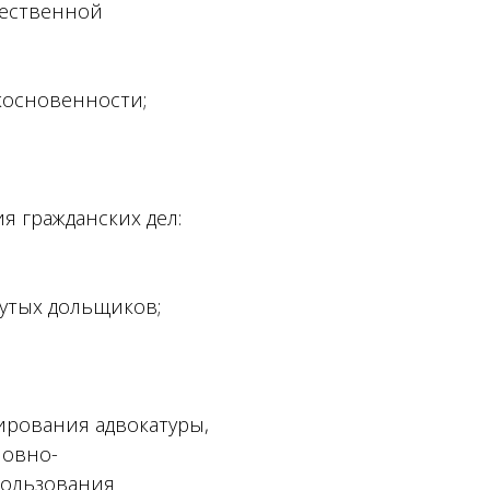
щественной
косновенности;
 гражданских дел:
нутых дольщиков;
ирования адвокатуры,
ловно-
пользования